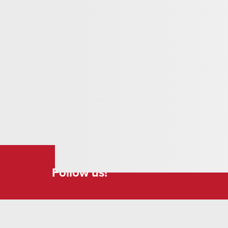
Hallwag sono caratterizzate da informazioni aggio
Scoprite nuove idee per viaggiare meglio con il
Follow us!