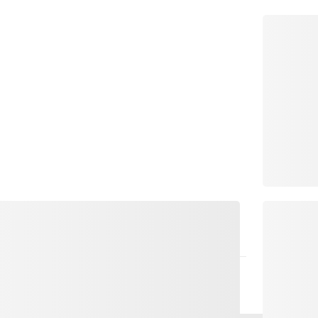
e sacra altrimenti nascoste nelle sacrestie. Le
risalgono al 1200 circa.
a dell'Abbazia di Disentis. Tra le