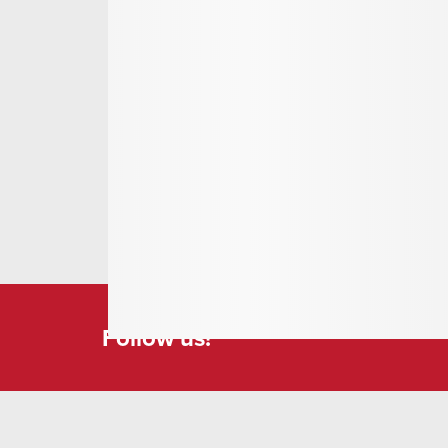
testimonianze, i frammenti di stucco altomedieval
tomo con le melodie del canto gregoriano.
Altri punti focali della mostra:
Tessuti con tesori dal XIV al XIX secolo
Oggetti folcloristici delle usanze cristiane, 
Flora e fauna (con animali tassidermizzati)
minerali
Nei giorni festivi il museo del monastero è aperto 
organizzano visite guidate per gruppi.
Follow us!