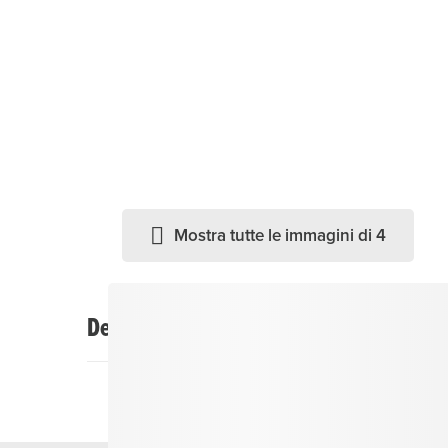
Mostra tutte le immagini di 4
Descrizione
Nell'ex sala capitolare, vi mostriamo opere d'art
pale d'altare, i paramenti e le statue più antiche 
Una seconda sala offre una panoramica della stori