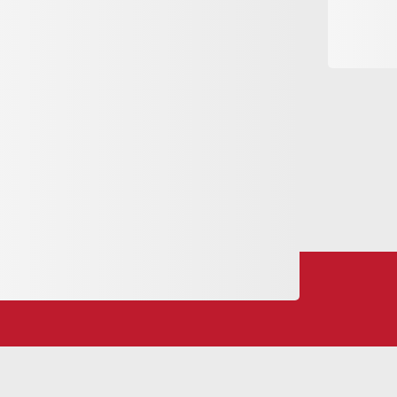
e, la prima mitra di un abate di Disentis e un
dalla culla natalizia alla croce sepolcrale
dalle 12.00 alle 17.00. Su richiesta si