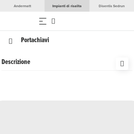
Andermatt
Impianti di risalita
Disentis Sedrun
Portachiavi
Descrizione
Sia come ricordo del tuo tempo trascorso nella valle di
Ursern o come piccolo regalo per gli amanti della
montagna, questo portachiavi nello stile dei tipici cartelli
dei sentieri escursionistici è un vero colpo d'occhio. Con il
nome del luogo «Andermatt» sul fronte e l'indicazione
dell'altitudine 1444 m s.l.m. sul retro, porterai sempre con
te un pezzo di atmosfera alpina.