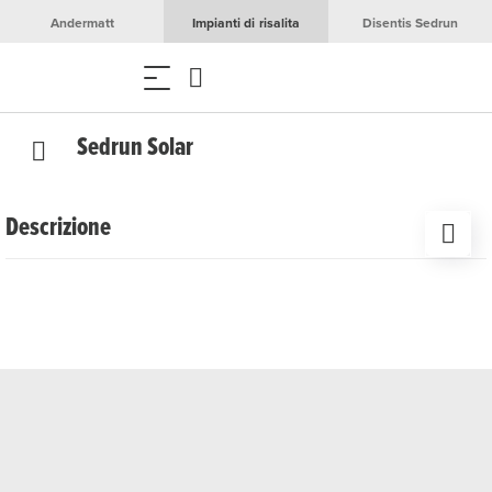
Andermatt
Impianti di risalita
Disentis Sedrun
Sedrun Solar
Descrizione
Vivi un'emozionante visita guidata attraverso il grande
impianto fotovoltaico alpino Sedrun Solar – con
un'introduzione nel nuovo spazio esperienziale energetico
«Aventura Energia», viaggio in treno fino al Passo
dell'Oberalp e escursione fino all'imponente impianto
solare immerso nel mondo montano grigionese.
Data
Giovedì, 28.05. fino al 22.10.2026