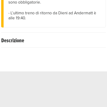
sono obbligatorie.
- L’ultimo treno di ritorno da Dieni ad Andermatt è
alle 19:40.
Descrizione
È la nostra tradizione: la Snow Night Sedrun. Dalla fine
dell'anno, ogni giovedì potrete sciare tra Dieni e Milez su
piste illuminate. Con il pass annuale, inoltre, l'accesso è
gratuito
Date
Le date per la stagione invernale 2026/27 saranno
comunicate prossimamente