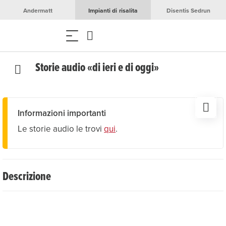
Andermatt
Impianti di risalita
Disentis Sedrun
Storie audio «di ieri e di oggi»
Informazioni importanti
Le storie audio le trovi
qui
.
Descrizione
Scopri la Göscheneralp in modo speciale: il sentiero
digitale con storie audio racconta otto stazioni con
avvincenti racconti «di ieri e di oggi». Ascolta le narrazioni