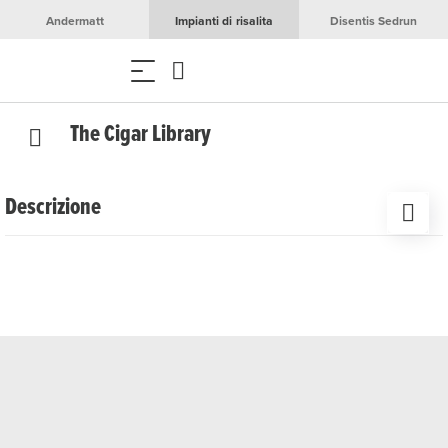
Andermatt
Impianti di risalita
Disentis Sedrun
The Cigar Library
Descrizione
Al Chedi Andermatt, gli ospiti sperimentano la gioia di
vivere e il relax sensuale nell'esclusiva The Cigar Library.
Con una selezione di oltre 900 sigari provenienti dagli
angoli più remoti del mondo, tra cui rare rarità ed edizioni
speciali, l'hotel offre la più grande selezione di sigari del
settore alberghiero a livello mondiale. Qui gli ospiti
possono assaporare appieno il momento.