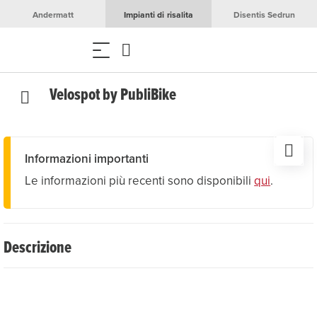
Andermatt
Impianti di risalita
Disentis Sedrun
Velospot by PubliBike
Informazioni importanti
Le informazioni più recenti sono disponibili
qui
.
Descrizione
Con il nuovo sistema di noleggio biciclette PubliBike, gli
ospiti possono spostarsi in bicicletta nella regione in
modo comodo e flessibile. Il noleggio è semplice grazie a