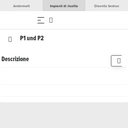
Andermatt
Impianti di risalita
Disentis Sedrun
P1 und P2
Descrizione
Les parkings extérieurs P1 / P2 sont situés du côté
nord de la gare d'Andermatt, à quelques minutes à
pied de la station de base du Gütsch-Express.
LIl parcheggio notturno è vietato durante la stagione
invernale (novembre - aprile).
Durée et tarifs de stationnement
0 à 60 minutes : Gratuit
Jusqu'à 2 heures : CHF 5