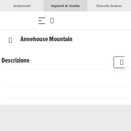
Andermatt
Impianti di risalita
Disentis Sedrun
Annehouse Mountain
Descrizione
I coniugi Anne e Roland Baumgartner hanno iniziato a
realizzare la loro passione per la gioielleria 30 anni fa. In
un piccolo laboratorio di Aarau realizzavano bracciali e
orecchini. Con la crescita della clientela, hanno ampliato
l'assortimento e nel dicembre 2014 hanno aperto la
boutique di moda Annehouse Mountain nel cuore delle
Alpi svizzere. Grazie alla costante espansione
dell'assortimento, vale sempre la pena fare un salto per
scoprire qualcosa di nuovo. I viaggiatori troveranno qui
ispirazione grazie a materiali pregiati e di alta qualità.