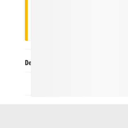
Sconto del 10% sul whisky single malt
Sconto del 10% su un bicchiere di vino con oli
Due bicchieri di vino, olive incluse, a CHF 21 
Descrizione
Nell'hotel boutique The River House sono i valor
ristrutturazione sono stati conservati i vecchi mate
mattoni. Combinati con elementi moderni in un des
gioiello straordinario. L'edificio ha circa 300 ann
gioiello si trova nel centro del grazioso villaggi
al massiccio del Gottardo. L'hotel delizia i suoi os