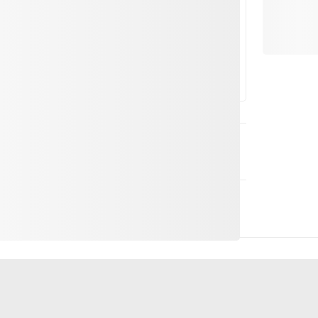
ve (dalle 16:00 alle 18:00)
(dalle 21:00)
i interiori che contano. Ecco perché durante la
riali: Rivestimenti in legno, travi, vecchi
ign di alta qualità, è stato creato un piccolo
i e ha una grande storia alle spalle. Questo
o di Andermatt, direttamente sulla Reuss, vicino
piti con il suo fascino e la sua ospitalità.