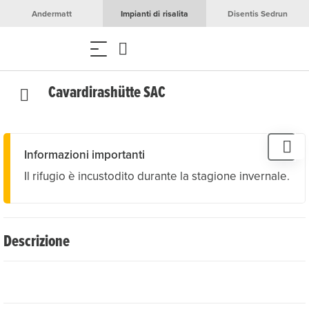
Andermatt
Impianti di risalita
Disentis Sedrun
Cavardirashütte SAC
Informazioni importanti
Il rifugio è incustodito durante la stagione invernale.
Descrizione
Immerso in un mondo di alta montagna, lontano dalle
strade e dalla frenesia turistica, è il punto di partenza per
escursioni in un paesaggio montano intatto e