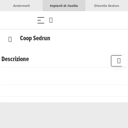
Andermatt
Impianti di risalita
Disentis Sedrun
Coop Sedrun
Descrizione
Al supermercato Coop di Sedrun trovate tutti gli articoli
necessari per le vostre esigenze quotidiane