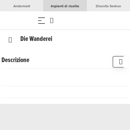
Andermatt
Impianti di risalita
Disentis Sedrun
Die Wanderei
Descrizione
Oltre alle bellezze paesaggistiche, la guida escursionistica
Philipp Rohrer è sempre interessata agli aspetti culturali,
politici, turistici ed economici delle regioni montane in cui
lui e i suoi ospiti viaggiano. La guida escursionistica,
competente e flessibile, vanta un'esperienza pluriennale e
sarà lieta di elaborare un'offerta personalizzata per voi.