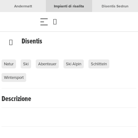
Andermatt
Impianti di risalita
Disentis Sedrun
Disentis
Natur
Ski
Abenteuer
Ski Alpin
Schlitteln
Wintersport
Descrizione
Das Gebiet der
Bergbahnen Disentis
ist ein echter
Geheimtipp fürs Freeriden. Unweit der Lifte liegen
unzählige Tiefschneehänge, auf denen Pulverschneefans
garantiert immer noch einen Spot für die "First Tracks"
ausfindig machen - und das über stolze 1.800 Höhenmeter.