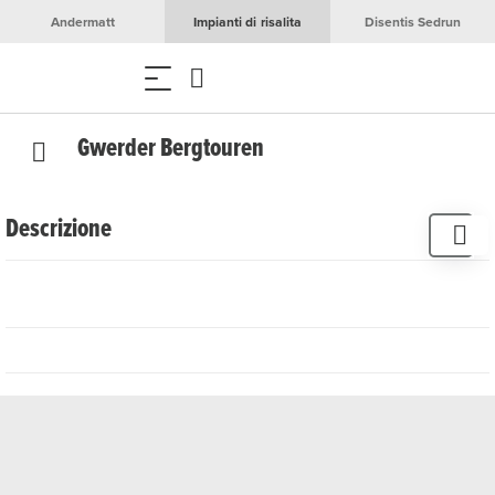
Andermatt
Impianti di risalita
Disentis Sedrun
Gwerder Bergtouren
Descrizione
Suchst du ein unvergessliches Erlebnis in der
faszinierenden Bergwelt der Gotthardregion oder
möchtest du dir einen lang ersehnten Gipfeltraum erfüllen,
fühlst dich aber alleine unsicher?
Gwerder Bergtouren begleitet dich mit viel Erfahrung,
Leidenschaft und höchstem Augenmerk auf Sicherheit
durch eindrucksvolle alpine Landschaften. Ob einsame
Skitouren im Winter, klassische Hochtouren im Sommer
oder individuelle Gipfelziele – Bergführer Tinle Gwerder