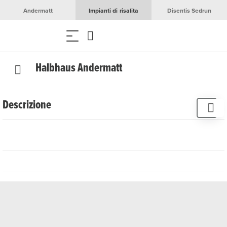
Andermatt
Impianti di risalita
Disentis Sedrun
Halbhaus Andermatt
Descrizione
5.5 camere, 6 letti
WiFi
Lavastoviglie
Forno
Lavatrice
Asciugatrice
Balcone
Animali domestici esclusi