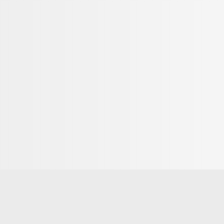
ggiungibile con la seggiovia Dieni-Milez.
 tavolo con o senza ristorazione.
ione sono a pagamento. Viene applicata una
izia e la messa a disposizione della sala pranzo.