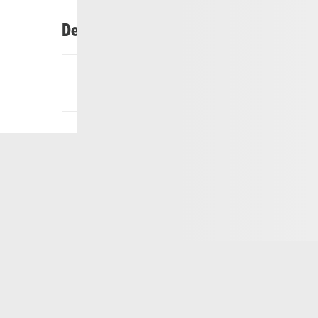
Descrizione
180 posti
Posizione: Ristorante di montagna Milez, ra
Per i gruppi è possibile la prenotazione del
Le prenotazioni per gruppi senza ristoraz
tariffa per lo smaltimento dei rifiuti, la pul
Email:
milez@mountainfood.ch