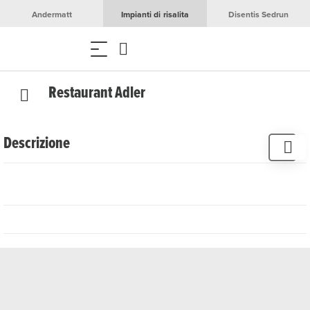
Andermatt
Impianti di risalita
Disentis Sedrun
Restaurant Adler
Descrizione
L'Adler è un pub di culto, unico nel suo genere ad
Andermatt. Come ai vecchi tempi, il jukebox suona vecchi
brani mentre il pluripremiato barista Marcel “Jumbo”
Wenger crea il drink preferito di ogni ospite.