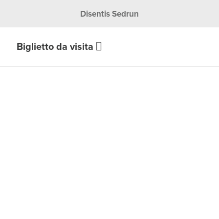
Disentis Sedrun
Biglietto da visita