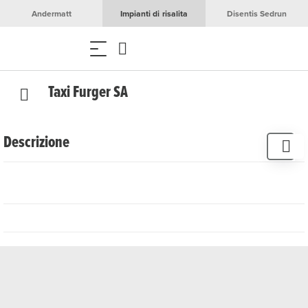
Andermatt
Impianti di risalita
Disentis Sedrun
Taxi Furger SA
Descrizione
Taxi Furger SA vi offre viaggi affidabili e confortevoli a
Disentis e dintorni. Che si tratti di un breve tragitto in città,
di una gita nei dintorni o di un trasferimento, Taxi Furger vi
porterà a destinazione in modo sicuro e confortevole.
Contattate Taxi Furger per il vostro prossimo viaggio.