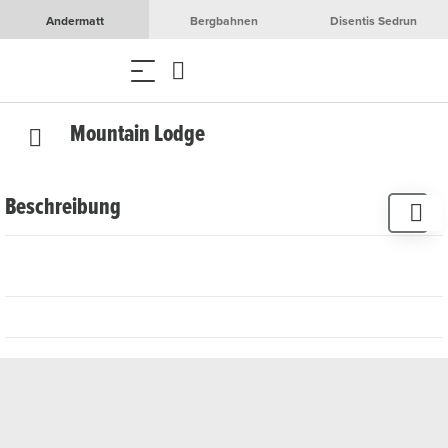
Andermatt
Bergbahnen
Disentis Sedrun
Mountain Lodge
Beschreibung
Die Mountain Lodge in Rueras bringt kulinarisch frischen
Wind ins Tal. Das junge, topmotivierte Wirtepaar aus der
Lombardei verwöhnt dich mit einer schmackhaften
oberitalienischen Küche. Insbesondere Südtiroler und
Veltliner Spezialitäten.
Das Hotel kombiniert den Stil einer alpinen Lodge in den
Wänden eines typischen Schweizer Hauses.