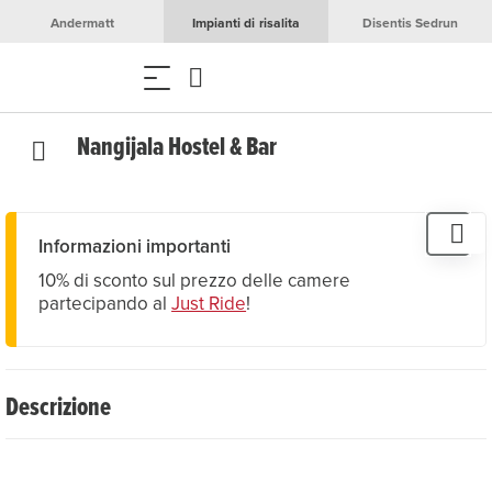
Andermatt
Impianti di risalita
Disentis Sedrun
Nangijala Hostel & Bar
Informazioni importanti
10% di sconto sul prezzo delle camere
partecipando al
Just Ride
!
Descrizione
Benvenuti nel nostro e, speriamo, presto anche nel vostro
salotto!