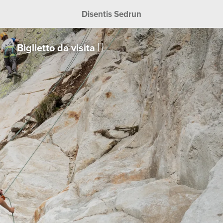
Disentis Sedrun
Biglietto da visita