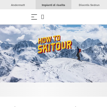
Andermatt
Impianti di risalita
Disentis Sedrun