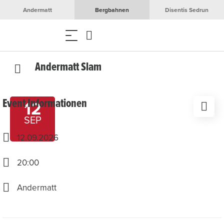
Andermatt
Bergbahnen
Disentis Sedrun
Andermatt Slam
Event Informationen
12
SEP
12.09.2026
20:00
Andermatt