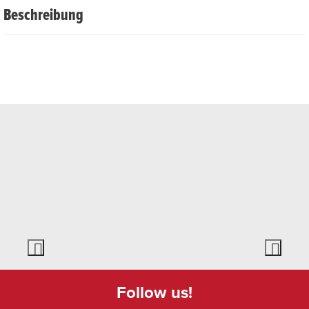
Beschreibung
Andermatt wird erneut zur Bühne für starke Worte, scharfe
Pointen und große Gefühle!
Beim erneuten Poetry Slam Abend treten professionelle
Slam Poet:innen mit ihren besten Texten gegeneinander
an – und ihr, das Publikum, seid die Jury!
Wer überzeugt mit Wortwitz, Tiefgang oder
Überraschung? Eure Stimmen entscheiden – ehrlich,
direkt und laut.
Preisinformation
freier Eintritt
Follow us!