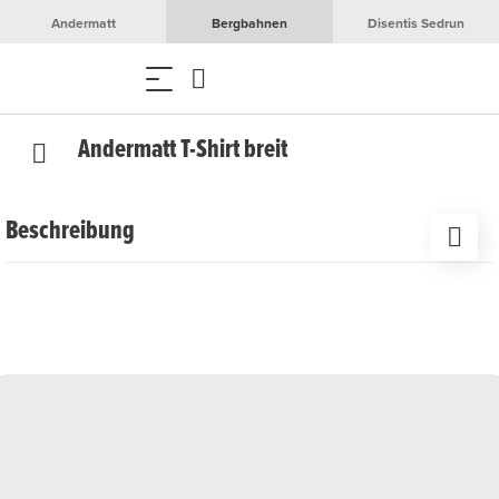
Andermatt
Bergbahnen
Disentis Sedrun
Andermatt T-Shirt breit
Beschreibung
Das stilvolle schwarze T-Shirt mit dem Brustdruck
"Andermatt" ist das perfekte Souvenir, um deine
Erinnerungen an die Ferienregion Andermatt festzuhalten
oder deine Verbundenheit zum Ort zum Ausdruck zu
bringen. Hochwertig und bequem, eignet es sich ideal als
Andenken oder Geschenk.