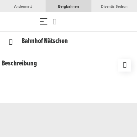
Andermatt
Bergbahnen
Disentis Sedrun
Bahnhof Nätschen
Beschreibung
Der Bahnhof Nätschen liegt oberhalb von Andermatt an
der Strecke der Matterhorn Gotthard Bahn und bietet
direkten Zugang zum Wander- und Skigebiet. In
unmittelbarer Nähe befinden sich die Mittelstation des
Gütsch-Express sowie verschiedene Restaurants und
Sonnenterrassen. Im Sommer führen zahlreiche Wander-
und Bikewege durch die alpine Bergwelt, während im
Winter ideale Bedingungen für Schneesportaktivitäten
warten.