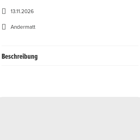
13.11.2026
Andermatt
Beschreibung
Am
Freitag 13. November 2026
öffnen wir exklusiv und
noch vor allen anderen unsere Tore für den
GotthardMemberClub. Alle Jahresabobesitzerinnen und
Jahresabobesitzer sind an diesem Freitag eingeladen, mit
uns auf die neue Saison anzustossen und einen Skitag
unter ihresgleichen zu verbringen. Bitte melde dich mit
dem Ticketkauf an, denn die Plätze sind beschränkt. Wir
freuen uns auf dich und hoffen auf einen sonnigen Tag mit
vielen Kurven im Schnee!
Das Angebot kannst du direkt über dein Wallet buchen​.