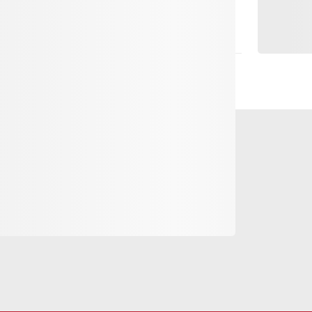
ntrum von Andermatt und bietet eine moderne
und kleine Gruppen. Die Skipisten sind in etwa
Winter-Shuttle hält direkt vor dem Gebäude,
tert.
gant gestaltete Schlafzimmer und bietet mit
achsene. Das grosszügige Badezimmer ist
dewanne sowie eine Dusche. Ein Waschraum
nbereich schafft eine angenehme Atmosphäre
 Die vollständig ausgestattete High-End-
licht die Zubereitung von Mahlzeiten in
rtablen Zugang zur Wohnung, während ein
 Ausrüstung bietet.
attung und sorgt für bequemes Parken zu jeder
 damit eine zentrale Lage, eine
tung und eignet sich ideal für einen