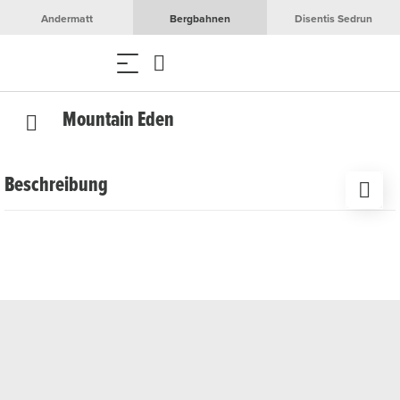
Andermatt
Bergbahnen
Disentis Sedrun
Mountain Eden
Beschreibung
1 Zimmer, 3 Betten
1 Badezimmer
Aussenparkplatz
Garten
Waschmaschine (Gemeinschaft)
Skiraum
WiFi
TV