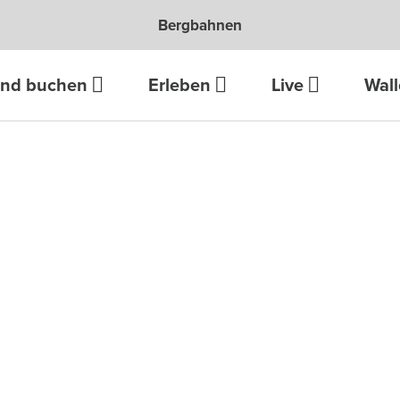
Bergbahnen
und buchen
Erleben
Live
Wall