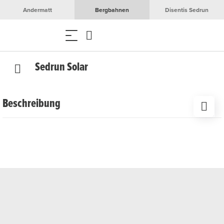
Andermatt
Bergbahnen
Disentis Sedrun
Sedrun Solar
Beschreibung
Erleben Sie eine spannende Führung durch die alpine PV-
Grossanlage Sedrun Solar – mit einer Einführung im neuen
Energie-Erlebnisraum «Aventura Energia», Fahrt mit dem
Zug auf den Oberalppass und Wanderung zur
beeindruckenden Solaranlage inmitten der Bündner
Bergwelt.
Datum
Donnerstags, 28.05. bis 22.10.2026