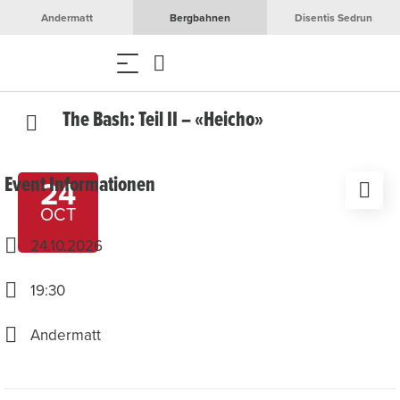
Andermatt
Bergbahnen
Disentis Sedrun
The Bash: Teil II – «Heicho»
Event Informationen
24
OCT
24.10.2026
19:30
Andermatt