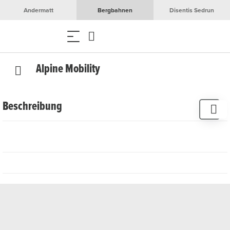
Andermatt
Bergbahnen
Disentis Sedrun
Alpine Mobility
Beschreibung
Der Verein Alpine Mobility entwickelt und bietet
nachhaltige Mobilitätslösungen für Einheimische,
Berufstätige und Besucherinnen mit Schwerpunkt auf die
Gotthard-Region. Diese neuen Optionen ergänzen den
öffentlichen Verkehr. Das Ziel von Alpine Mobility ist es,
von frühmorgens bis spätabends Mobilität ohne eigenes
Fahrzeug anzubieten. Die einzigartige Landschaft der
Urner Alpen soll bewahrt werden, damit auch zukünftige
Generationen die Gletscher geniessen können.