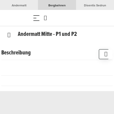
Andermatt
Bergbahnen
Disentis Sedrun
Andermatt Mitte - P1 und P2
Beschreibung
Die Aussenparkplätze P1 / P2 befinden sich auf der
Nordseite des Bahnhof Andermatt und damit nur
wenige Gehminuten von der Talstation Gütsch-
Express entfernt.
Es gilt Nachtparkverbot während der Wintersaison
(Nov. -April).
Parkdauer und Tarife
0 bis 60 Minuten: Kostenlos