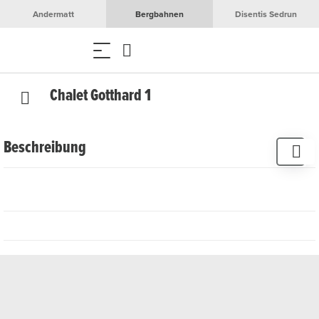
Andermatt
Bergbahnen
Disentis Sedrun
Chalet Gotthard 1
Beschreibung
2.5 Zimmer, 5 Betten
Garage
TV
WiFi
Lift
Rollstuhlgängig
Keine Haustiere
Geschirrspüler