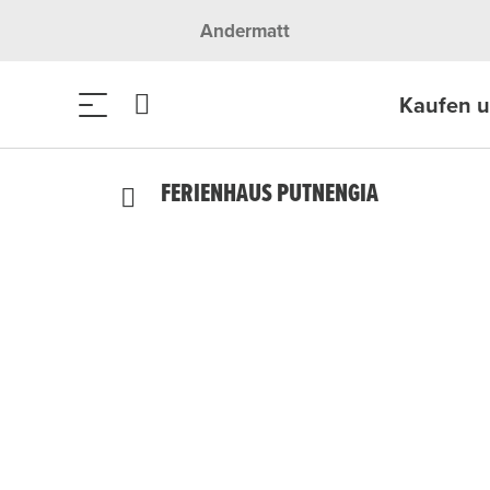
Andermatt
Kaufen 
FERIENHAUS PUTNENGIA