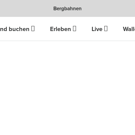
Bergbahnen
und buchen
Erleben
Live
Wall