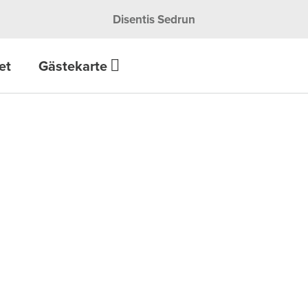
Disentis Sedrun
et
Gästekarte