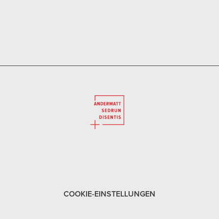
COOKIE-EINSTELLUNGEN