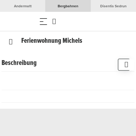
Andermatt
Bergbahnen
Disentis Sedrun
Ferienwohnung Michels
Beschreibung
4.5 Zimmer, 5 Betten
Parkplatz
WiFi
TV
Keine Haustiere
Geschirrspüler
Backofen
Waschmaschine