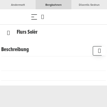
Andermatt
Bergbahnen
Disentis Sedrun
Flurs Solèr
Beschreibung
Flurs Solèr in Disentis ist dein Blumenladen für besondere
Anlässe und alltägliche Freude. Hier findest du eine große
Auswahl an frisch gebundenen Sträußen, Pflanzen und
saisonalen Blumenkreationen, die mit viel Liebe und
Kreativität zusammengestellt werden. Flurs Solèr verleiht
jedem Anlass eine blumige Note und bietet dir eine
persönliche Beratung, um genau das Richtige zu finden.