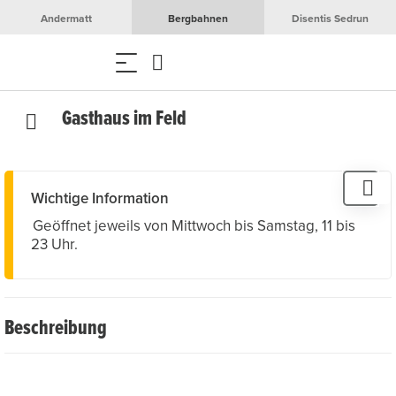
Andermatt
Bergbahnen
Disentis Sedrun
Gasthaus im Feld
Wichtige Information
Geöffnet jeweils von Mittwoch bis Samstag, 11 bis
23 Uhr.
Beschreibung
Das traditionsreiche Urner Gasthaus im Herzen von
Gurtnellen Dorf ist umgeben von Wiesen, Wäldern und