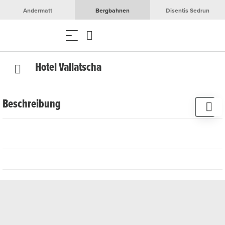
Andermatt
Bergbahnen
Disentis Sedrun
Hotel Vallatscha
Beschreibung
Das Hotel Vallatscha liegt in der schönen Val Medel,
unweit von Disentis/Sedrun.
Suchen Sie Ruhe und Erholung, abseits vom
Massentourismus und dennoch in der Nähe grosser
Skigebiete, dann sind Sie bei uns genau richtig.
Für wunderschöne Skitouren, fantastische Wanderungen
und spannende Biketouren, müssen Sie das Tal nicht
verlassen, denn diese liegen sozusagen vor der Haustüre