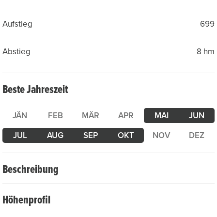
Aufstieg
699
Abstieg
8 hm
Beste Jahreszeit
JÄN
FEB
MÄR
APR
MAI
JUN
JUL
AUG
SEP
OKT
NOV
DEZ
Beschreibung
Die Rennradtour von Göschenen in die Göscheneralp ist
Höhenprofil
ein Geheimtipp für alle, die ruhige Strassen und
eindrucksvolle Natur schätzen. Die gut ausgebaute