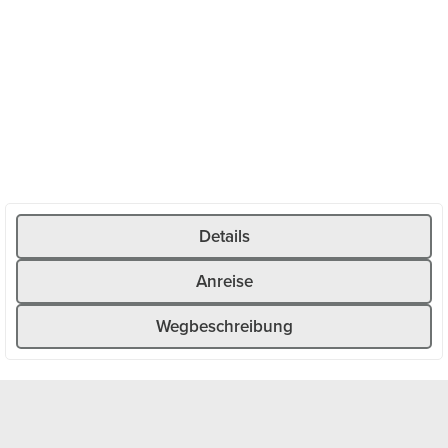
Bergstrasse führt stetig bergauf durch das wilde
Göscheneralptal, vorbei an rauschenden Bergbächen,
schroffen Felswänden und dichten Wäldern. Mit
zunehmender Höhe öffnet sich der Blick auf die
imposante Bergwelt.
Im Gegensatz zu den bekannten Alpenpässen erwartet
dich hier kaum Verkehr – ideal für eine entspannte
Ausfahrt oder als Ergänzung zu einer grösseren
Rennradtour rund um Andermatt. Oben angekommen
laden der Stausee und verschiedene
Details
Einkehrmöglichkeiten zu einer wohlverdienten Pause ein,
bevor es auf derselben Strecke zurück nach Göschenen
geht.
Anreise
Wegbeschreibung