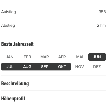
Aufstieg
355
Abstieg
2 hm
Beste Jahreszeit
JÄN
FEB
MÄR
APR
MAI
JUN
JUL
AUG
SEP
OKT
NOV
DEZ
Beschreibung
Vom Teufeltalboden führt diese abwechslungsreiche
Höhenprofil
Wanderung stetig bergauf bis auf den Gütsch oberhalb
von Andermatt. Der Bergweg verläuft durch alpine