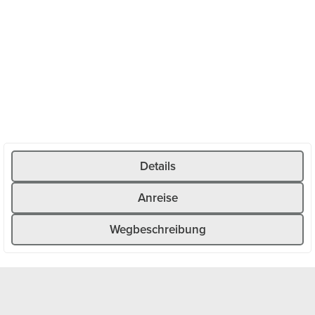
Wiesen, vorbei an Felsformationen und eröffnet immer
wieder beeindruckende Ausblicke auf das Urserntal und
die umliegende Bergwelt.
Mit zunehmender Höhe weitet sich das Panorama, bis du
schliesslich den Gütsch erreichst. Oben erwarten dich eine
herrliche Aussicht. Für den Rückweg kannst du entweder
denselben Weg wählen oder bequem mit dem Gütsch-
Express nach Andermatt zurückfahren.
Details
Anreise
Wegbeschreibung