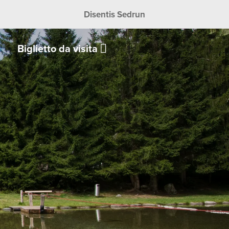
Disentis Sedrun
Biglietto da visita